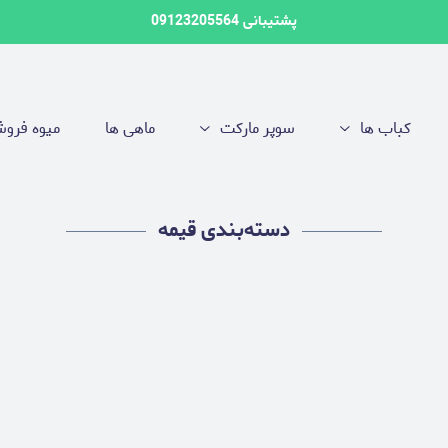
پشتیبانی 09123205564
کباب ها
سوپر مارکت
ماهی ها
میوه فرو
دسته‌بندی قیمه